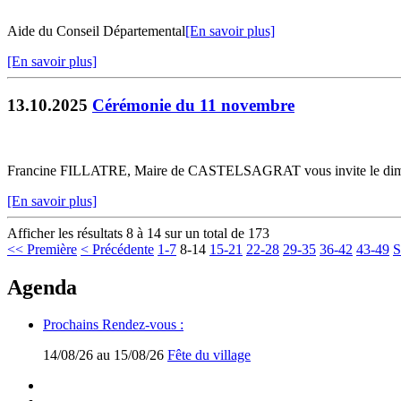
Aide du Conseil Départemental
[En savoir plus]
[En savoir plus]
13.10.2025
Cérémonie du 11 novembre
Francine FILLATRE, Maire de CASTELSAGRAT vous invite le dima
[En savoir plus]
Afficher les résultats 8 à 14 sur un total de 173
<< Première
< Précédente
1-7
8-14
15-21
22-28
29-35
36-42
43-49
S
Agenda
Prochains Rendez-vous :
14/08/26 au 15/08/26
Fête du village