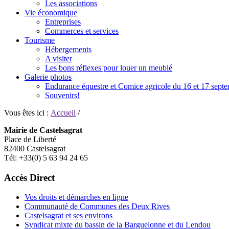
Les associations
Vie économique
Entreprises
Commerces et services
Tourisme
Hébergements
A visiter
Les bons réflexes pour louer un meublé
Galerie photos
Endurance équestre et Comice agricole du 16 et 17 sept
Souvenirs!
Vous êtes ici :
Accueil
/
Mairie de Castelsagrat
Place de Liberté
82400 Castelsagrat
Tél: +33(0) 5 63 94 24 65
Accès Direct
Vos droits et démarches en ligne
Communauté de Communes des Deux Rives
Castelsagrat et ses environs
Syndicat mixte du bassin de la Barguelonne et du Lendou