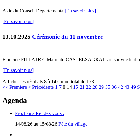
Aide du Conseil Départemental
[En savoir plus]
[En savoir plus]
13.10.2025
Cérémonie du 11 novembre
Francine FILLATRE, Maire de CASTELSAGRAT vous invite le dima
[En savoir plus]
Afficher les résultats 8 à 14 sur un total de 173
<< Première
< Précédente
1-7
8-14
15-21
22-28
29-35
36-42
43-49
S
Agenda
Prochains Rendez-vous :
14/08/26 au 15/08/26
Fête du village