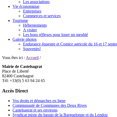
Les associations
Vie économique
Entreprises
Commerces et services
Tourisme
Hébergements
A visiter
Les bons réflexes pour louer un meublé
Galerie photos
Endurance équestre et Comice agricole du 16 et 17 sept
Souvenirs!
Vous êtes ici :
Accueil
/
Mairie de Castelsagrat
Place de Liberté
82400 Castelsagrat
Tél: +33(0) 5 63 94 24 65
Accès Direct
Vos droits et démarches en ligne
Communauté de Communes des Deux Rives
Castelsagrat et ses environs
Syndicat mixte du bassin de la Barguelonne et du Lendou