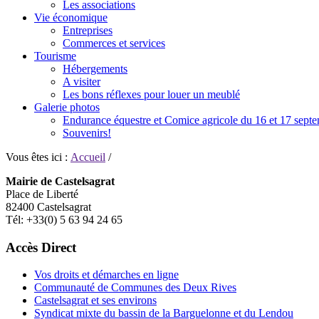
Les associations
Vie économique
Entreprises
Commerces et services
Tourisme
Hébergements
A visiter
Les bons réflexes pour louer un meublé
Galerie photos
Endurance équestre et Comice agricole du 16 et 17 sept
Souvenirs!
Vous êtes ici :
Accueil
/
Mairie de Castelsagrat
Place de Liberté
82400 Castelsagrat
Tél: +33(0) 5 63 94 24 65
Accès Direct
Vos droits et démarches en ligne
Communauté de Communes des Deux Rives
Castelsagrat et ses environs
Syndicat mixte du bassin de la Barguelonne et du Lendou