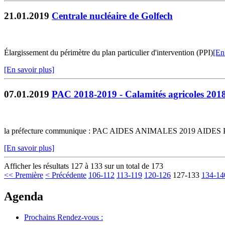
21.01.2019
Centrale nucléaire de Golfech
Élargissement du périmètre du plan particulier d'intervention (PPI)
[En
[En savoir plus]
07.01.2019
PAC 2018-2019 - Calamités agricoles 201
la préfecture communique : PAC AIDES ANIMALES 2019 AI
[En savoir plus]
Afficher les résultats 127 à 133 sur un total de 173
<< Première
< Précédente
106-112
113-119
120-126
127-133
134-14
Agenda
Prochains Rendez-vous :