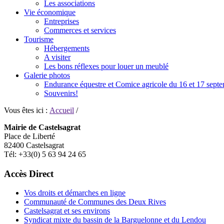
Les associations
Vie économique
Entreprises
Commerces et services
Tourisme
Hébergements
A visiter
Les bons réflexes pour louer un meublé
Galerie photos
Endurance équestre et Comice agricole du 16 et 17 sept
Souvenirs!
Vous êtes ici :
Accueil
/
Mairie de Castelsagrat
Place de Liberté
82400 Castelsagrat
Tél: +33(0) 5 63 94 24 65
Accès Direct
Vos droits et démarches en ligne
Communauté de Communes des Deux Rives
Castelsagrat et ses environs
Syndicat mixte du bassin de la Barguelonne et du Lendou