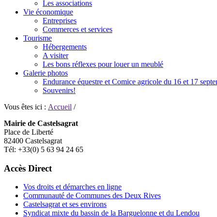
Les associations
Vie économique
Entreprises
Commerces et services
Tourisme
Hébergements
A visiter
Les bons réflexes pour louer un meublé
Galerie photos
Endurance équestre et Comice agricole du 16 et 17 sept
Souvenirs!
Vous êtes ici :
Accueil
/
Mairie de Castelsagrat
Place de Liberté
82400 Castelsagrat
Tél: +33(0) 5 63 94 24 65
Accès Direct
Vos droits et démarches en ligne
Communauté de Communes des Deux Rives
Castelsagrat et ses environs
Syndicat mixte du bassin de la Barguelonne et du Lendou