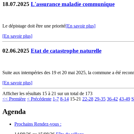
18.07.2025
L'assurance maladie communique
Le dépistage doit être une priorité
[En savoir plus]
[En savoir plus]
02.06.2025
Etat de catastrophe naturelle
Suite aux intempéries des 19 et 20 mai 2025, la commune a été reconnu
[En savoir plus]
Afficher les résultats 15 à 21 sur un total de 173
<< Première
< Précédente
1-7
8-14
15-21
22-28
29-35
36-42
43-49
S
Agenda
Prochains Rendez-vous :