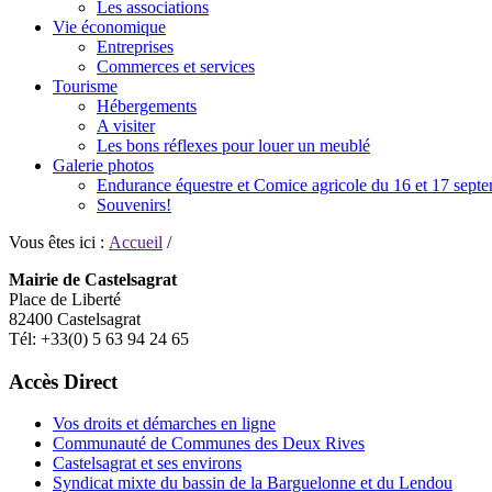
Les associations
Vie économique
Entreprises
Commerces et services
Tourisme
Hébergements
A visiter
Les bons réflexes pour louer un meublé
Galerie photos
Endurance équestre et Comice agricole du 16 et 17 sept
Souvenirs!
Vous êtes ici :
Accueil
/
Mairie de Castelsagrat
Place de Liberté
82400 Castelsagrat
Tél: +33(0) 5 63 94 24 65
Accès Direct
Vos droits et démarches en ligne
Communauté de Communes des Deux Rives
Castelsagrat et ses environs
Syndicat mixte du bassin de la Barguelonne et du Lendou