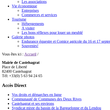
Les associations
Vie économique
Entreprises
Commerces et services
Tourisme
Hébergements
A visiter
Les bons réflexes pour louer un meublé
Galerie photos
Endurance équestre et Comice agricole du 16 et 17 sept
Souvenirs!
Vous êtes ici :
Accueil
/
Mairie de Castelsagrat
Place de Liberté
82400 Castelsagrat
Tél: +33(0) 5 63 94 24 65
Accès Direct
Vos droits et démarches en ligne
Communauté de Communes des Deux Rives
Castelsagrat et ses environs
Syndicat mixte du bassin de la Barguelonne et du Lendou