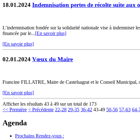
18.01.2024
Indemnisation pertes de récolte suite aux 
L’indemnisation fondée sur la solidarité nationale vise à indemniser le
financée par le...
[En savoir plus]
[En savoir plus]
02.01.2024
Vœux du Maire
Francine FILLATRE, Maire de Castelsagrat et le Conseil Municipal, on
[En savoir plus]
Afficher les résultats 43 à 49 sur un total de 173
<< Première
< Précédente
22-28
29-35
36-42
43-49
50-56
57-63
64-
Agenda
Prochains Rendez-vous :