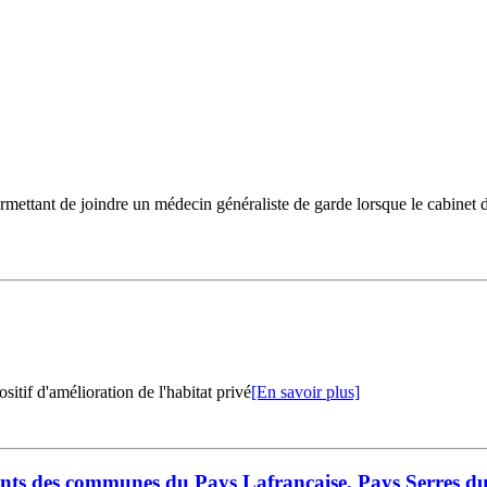
mettant de joindre un médecin généraliste de garde lorsque le cabinet d
tif d'amélioration de l'habitat privé
[En savoir plus]
tants des communes du Pays Lafrançaise, Pays Serres d