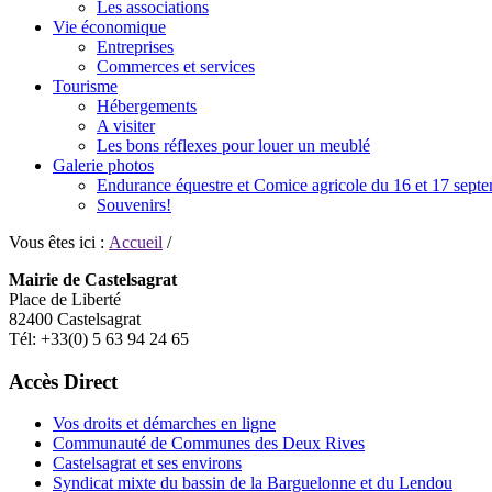
Les associations
Vie économique
Entreprises
Commerces et services
Tourisme
Hébergements
A visiter
Les bons réflexes pour louer un meublé
Galerie photos
Endurance équestre et Comice agricole du 16 et 17 sept
Souvenirs!
Vous êtes ici :
Accueil
/
Mairie de Castelsagrat
Place de Liberté
82400 Castelsagrat
Tél: +33(0) 5 63 94 24 65
Accès Direct
Vos droits et démarches en ligne
Communauté de Communes des Deux Rives
Castelsagrat et ses environs
Syndicat mixte du bassin de la Barguelonne et du Lendou