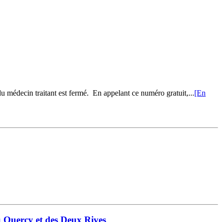
u médecin traitant est fermé. En appelant ce numéro gratuit,...
[En
u Quercy et des Deux Rives