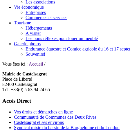
Les associations
Vie économique
Entreprises
Commerces et services
Tourisme
Hébergements
A visiter
Les bons réflexes pour louer un meublé
Galerie photos
Endurance équestre et Comice agricole du 16 et 17 sept
Souvenirs!
Vous êtes ici :
Accueil
/
Mairie de Castelsagrat
Place de Liberté
82400 Castelsagrat
Tél: +33(0) 5 63 94 24 65
Accès Direct
Vos droits et démarches en ligne
Communauté de Communes des Deux Rives
Castelsagrat et ses environs
Syndicat mixte du bassin de la Barguelonne et du Lendou