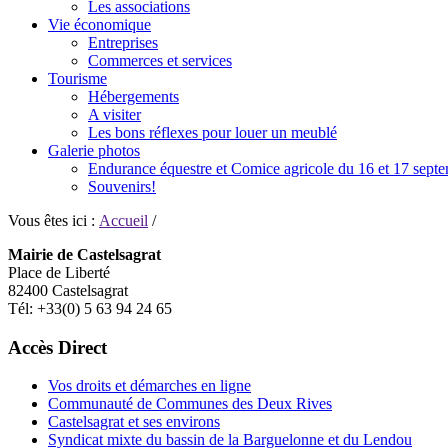
Les associations
Vie économique
Entreprises
Commerces et services
Tourisme
Hébergements
A visiter
Les bons réflexes pour louer un meublé
Galerie photos
Endurance équestre et Comice agricole du 16 et 17 sept
Souvenirs!
Vous êtes ici :
Accueil
/
Mairie de Castelsagrat
Place de Liberté
82400 Castelsagrat
Tél: +33(0) 5 63 94 24 65
Accès Direct
Vos droits et démarches en ligne
Communauté de Communes des Deux Rives
Castelsagrat et ses environs
Syndicat mixte du bassin de la Barguelonne et du Lendou