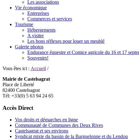
Les associations
Vie économique
Entreprises
Commerces et services
Tourisme
Hébergements
A visiter
Les bons réflexes pour louer un meublé
Galerie photos
Endurance équestre et Comice agricole du 16 et 17 sept
Souvenirs!
Vous êtes ici :
Accueil
/
Mairie de Castelsagrat
Place de Liberté
82400 Castelsagrat
Tél: +33(0) 5 63 94 24 65
Accès Direct
Vos droits et démarches en ligne
Communauté de Communes des Deux Rives
Castelsagrat et ses environs
Syndicat mixte du bassin de la Barguelonne et du Lendou