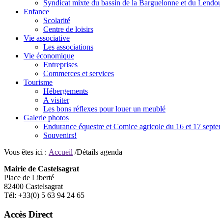
Syndicat mixte du bassin de la Barguelonne et du Lendo
Enfance
Scolarité
Centre de loisirs
Vie associative
Les associations
Vie économique
Entreprises
Commerces et services
Tourisme
Hébergements
A visiter
Les bons réflexes pour louer un meublé
Galerie photos
Endurance équestre et Comice agricole du 16 et 17 sept
Souvenirs!
Vous êtes ici :
Accueil
/Détails agenda
Mairie de Castelsagrat
Place de Liberté
82400 Castelsagrat
Tél: +33(0) 5 63 94 24 65
Accès Direct