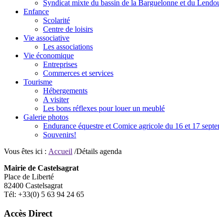
Syndicat mixte du bassin de la Barguelonne et du Lendo
Enfance
Scolarité
Centre de loisirs
Vie associative
Les associations
Vie économique
Entreprises
Commerces et services
Tourisme
Hébergements
A visiter
Les bons réflexes pour louer un meublé
Galerie photos
Endurance équestre et Comice agricole du 16 et 17 sept
Souvenirs!
Vous êtes ici :
Accueil
/Détails agenda
Mairie de Castelsagrat
Place de Liberté
82400 Castelsagrat
Tél: +33(0) 5 63 94 24 65
Accès Direct