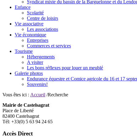
Syndicat mixte du bassin de la Barguelonne et du Lendo
Enfance
Scolarité
Centre de loisirs
Vie associative
Les associations
Vie économique
Entreprises
Commerces et services
Tourisme
Hébergements
A visiter
Les bons réflexes pour louer un meublé
Galerie photos
Endurance équestre et Comice agricole du 16 et 17 sept
Souvenirs!
Vous êtes ici :
Accueil
/Recherche
Mairie de Castelsagrat
Place de Liberté
82400 Castelsagrat
Tél: +33(0) 5 63 94 24 65
Accès Direct