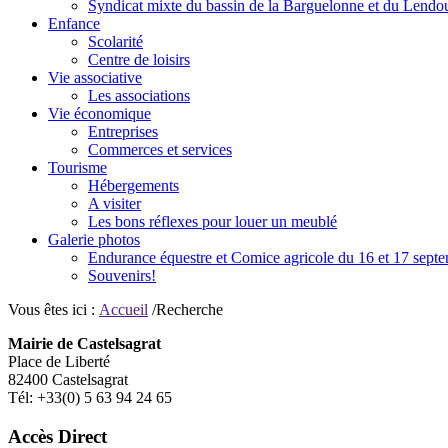
Syndicat mixte du bassin de la Barguelonne et du Lendo
Enfance
Scolarité
Centre de loisirs
Vie associative
Les associations
Vie économique
Entreprises
Commerces et services
Tourisme
Hébergements
A visiter
Les bons réflexes pour louer un meublé
Galerie photos
Endurance équestre et Comice agricole du 16 et 17 sept
Souvenirs!
Vous êtes ici :
Accueil
/Recherche
Mairie de Castelsagrat
Place de Liberté
82400 Castelsagrat
Tél: +33(0) 5 63 94 24 65
Accès Direct