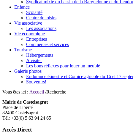
Syndicat mixte du bassin de la Barguelonne et du Lendo
Enfance
Scolarité
Centre de loisirs
Vie associative
Les associations
Vie économique
Entreprises
Commerces et services
Tourisme
Hébergements
A visiter
Les bons réflexes pour louer un meublé
Galerie photos
Endurance équestre et Comice agricole du 16 et 17 sept
Souvenirs!
Vous êtes ici :
Accueil
/Recherche
Mairie de Castelsagrat
Place de Liberté
82400 Castelsagrat
Tél: +33(0) 5 63 94 24 65
Accès Direct